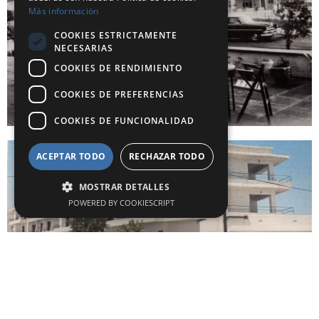
Más información
COOKIES ESTRICTAMENTE
NECESARIAS
COOKIES DE RENDIMIENTO
COOKIES DE PREFERENCIAS
COOKIES DE FUNCIONALIDAD
ACEPTAR TODO
RECHAZAR TODO
MOSTRAR DETALLES
POWERED BY COOKIESCRIPT
Cookies estrictamente necesarias
Quand
Quand
Promotion
Qui
Qui
Cookies de rendimiento
Cookies de preferencias
Chambre​ 1
Chambre​ 1
Cookies de funcionalidad
adultes
adultes