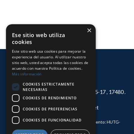
×
Ese sitio web utiliza
cookies
Este sitio web usa cookies para mejorar la
experiencia del usuario. Al utilizar nuestro
sitio web, usted acepta todas las cookies de
acuerdo con nuestra Política de cookies.
Más información
COOKIES ESTRICTAMENTE
NECESARIAS
Hotel Nautilus. Carrer del Bergantí, 15-17 , 17480 .
COOKIES DE RENDIMIENTO
Roses. España.
nautilus@hotelnautilus.net
COOKIES DE PREFERENCIAS
(+34) 972 25 62 62
COOKIES DE FUNCIONALIDAD
© Hotel Nautilus 2026. Registro establecimiento: HUTG-
051124-20
Política de cookies