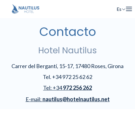
Es
En
Contacto
Fr
Ca
Hotel Nautilus
Carrer del Bergantí, 15-17, 17480 Roses, Girona
Tel. +34 972 25 62 62
Tel: +34
972 256 262
E-mail:
nautilus@hotelnautilus.net