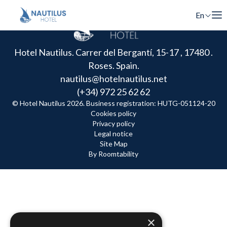
En
Fr
Hotel Nautilus. Carrer del Bergantí, 15-17 , 17480 .
Es
Roses. Spain.
Ca
nautilus@hotelnautilus.net
(+34) 972 25 62 62
© Hotel Nautilus 2026. Business registration: HUTG-051124-20
Cookies policy
Privacy policy
Legal notice
Site Map
By Roomtability
×