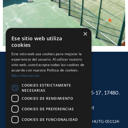
×
Ese sitio web utiliza
cookies
Este sitio web usa cookies para mejorar la
experiencia del usuario. Al utilizar nuestro
sitio web, usted acepta todas las cookies de
acuerdo con nuestra Política de cookies.
Más información
COOKIES ESTRICTAMENTE
NECESARIAS
Hotel Nautilus. Carrer del Bergantí, 15-17 , 17480 .
COOKIES DE RENDIMIENTO
Roses. Espanya.
nautilus@hotelnautilus.net
COOKIES DE PREFERENCIAS
(+34) 972 25 62 62
COOKIES DE FUNCIONALIDAD
© Hotel Nautilus 2026. Registre d'establiment: HUTG-051124-
20